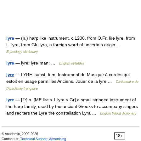
lyre
— (n.) harp like instrument, c.1200, from O.Fr. lire lyre, from
L. lyra, from Gk. lyra, a foreign word of uncertain origin …
Etymology dictionary
lyre
— lyre; lyre·man; …
English syllables
lyre
— LYRE. subst. fem. Instrument de Musique à cordes qui
estoit en usage parmi les Anciens. Joüer de la lyre …
Dictionnaire de
l'Académie française
lyre
— [līr] n. [ME lire < L lyra < Gr] a small stringed instrument of
the harp family, used by the ancient Greeks to accompany singers
and reciters the Lyre the constellation Lyra …
English World dictionary
© Academic, 2000-2026
18+
Contact us:
Technical Support
,
Advertising