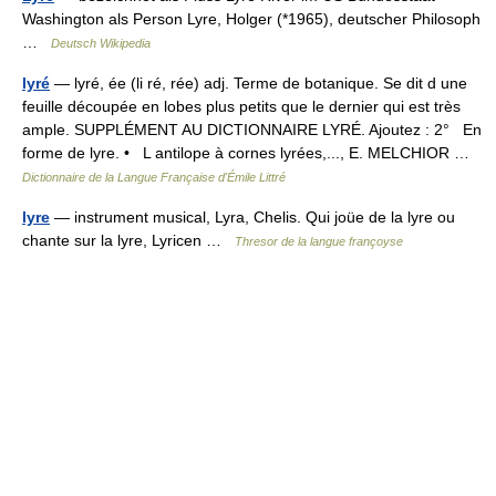
Washington als Person Lyre, Holger (*1965), deutscher Philosoph
…
Deutsch Wikipedia
lyré
— lyré, ée (li ré, rée) adj. Terme de botanique. Se dit d une
feuille découpée en lobes plus petits que le dernier qui est très
ample. SUPPLÉMENT AU DICTIONNAIRE LYRÉ. Ajoutez : 2° En
forme de lyre. • L antilope à cornes lyrées,..., E. MELCHIOR …
Dictionnaire de la Langue Française d'Émile Littré
lyre
— instrument musical, Lyra, Chelis. Qui joüe de la lyre ou
chante sur la lyre, Lyricen …
Thresor de la langue françoyse