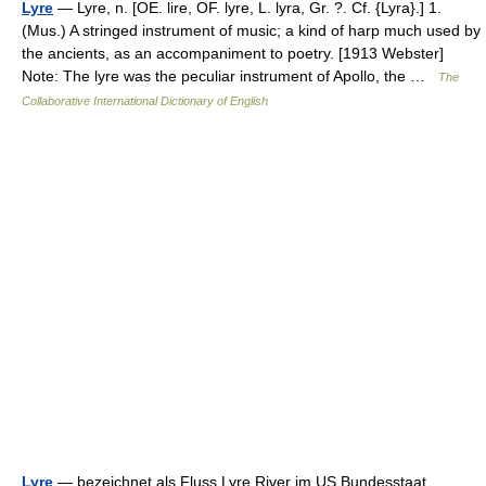
Lyre
— Lyre, n. [OE. lire, OF. lyre, L. lyra, Gr. ?. Cf. {Lyra}.] 1.
(Mus.) A stringed instrument of music; a kind of harp much used by
the ancients, as an accompaniment to poetry. [1913 Webster]
Note: The lyre was the peculiar instrument of Apollo, the …
The
Collaborative International Dictionary of English
Lyre
— bezeichnet als Fluss Lyre River im US Bundesstaat