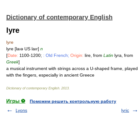
Dictionary of contemporary English
lyre
lyre
lyre [laıə US laır]
n
[
Date:
1100-1200;
: Old French;
Origin:
lire, from
Latin
lyra, from
Greek
]
a musical instrument with strings across a U-shaped frame, played
with the fingers, especially in ancient Greece
Dictionary of contemporary English
.
2013
.
Игры ⚽
Поможем решить контрольную работу
Lyons
lyric