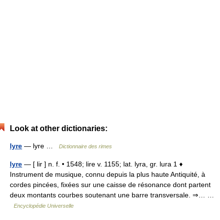
Look at other dictionaries:
lyre
— lyre …
Dictionnaire des rimes
lyre
— [ lir ] n. f. • 1548; lire v. 1155; lat. lyra, gr. lura 1 ♦
Instrument de musique, connu depuis la plus haute Antiquité, à
cordes pincées, fixées sur une caisse de résonance dont partent
deux montants courbes soutenant une barre transversale. ⇒… …
Encyclopédie Universelle